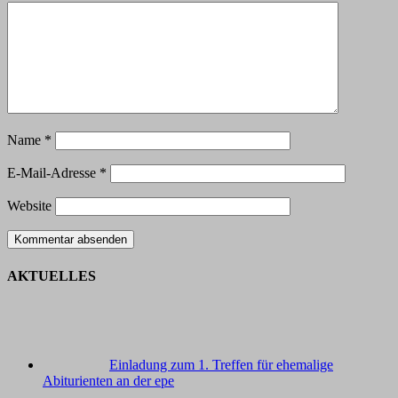
Name
*
E-Mail-Adresse
*
Website
AKTUELLES
Einladung zum 1. Treffen für ehemalige
Abiturienten an der epe