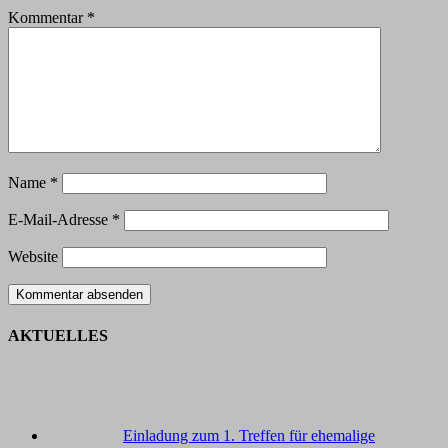
Kommentar
*
Name
*
E-Mail-Adresse
*
Website
AKTUELLES
Einladung zum 1. Treffen für ehemalige