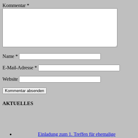
Kommentar
*
Name
*
E-Mail-Adresse
*
Website
AKTUELLES
Einladung zum 1. Treffen für ehemalige